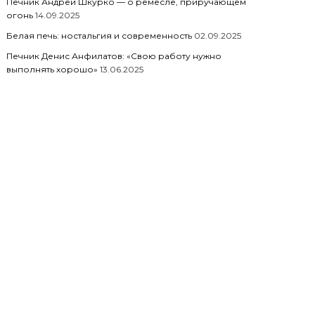
Печник Андрей Шкурко — о ремесле, приручающем
огонь
14.09.2025
Белая печь: ностальгия и современность
02.09.2025
Печник Денис Анфилатов: «Свою работу нужно
выполнять хорошо»
13.06.2025