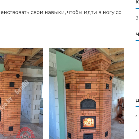
К
ствовать свои навыки, чтобы идти в ногу со
З
Ч
Д