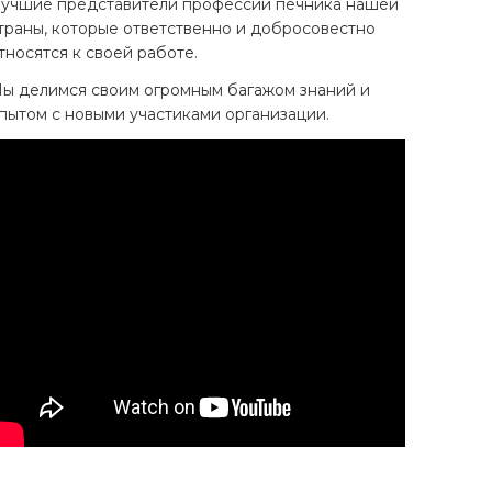
учшие представители профессии печника нашей
траны, которые ответственно и добросовестно
тносятся к своей работе.
ы делимся своим огромным багажом знаний и
пытом с новыми участиками организации.