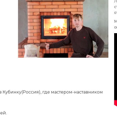
Л
:
с
о
М
о
 в Кубинку(Россия), где мастером-наставником
ей.