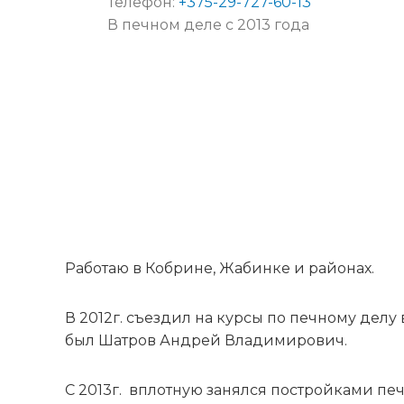
Телефон:
+375-29-727-60-13
у
В печном деле с 2013 года
Работаю в Кобрине, Жабинке и районах.
В 2012г. съездил на курсы по печному делу
был Шатров Андрей Владимирович.
С 2013г. вплотную занялся постройками печ